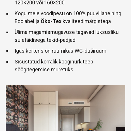
120×200 või 160×200
Kogu meie voodipesu on 100% puuvillane ning
Ecolabel ja
Öko-Tex
kvaliteedimärgistega
Ülima magamismugavuse tagavad luksusliku
suletäidisega tekid-padjad
Igas korteris on ruumikas WC-duširuum
Sisustatud korralik kööginurk teeb
söögitegemise muretuks