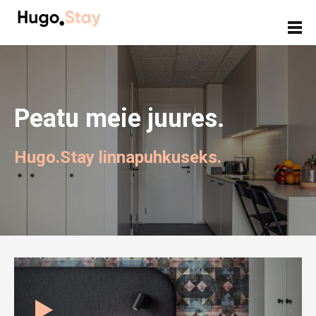
Peatu meie juures.
Hugo.Stay linnapuhkuseks.