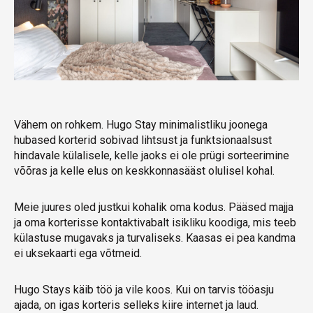
Vähem on rohkem. Hugo Stay minimalistliku joonega
hubased korterid sobivad lihtsust ja funktsionaalsust
hindavale külalisele, kelle jaoks ei ole prügi sorteerimine
võõras ja kelle elus on keskkonnasääst olulisel kohal.
Meie juures oled justkui kohalik oma kodus. Pääsed majja
ja oma korterisse kontaktivabalt isikliku koodiga, mis teeb
külastuse mugavaks ja turvaliseks. Kaasas ei pea kandma
ei uksekaarti ega võtmeid.
Hugo Stays käib töö ja vile koos. Kui on tarvis tööasju
ajada, on igas korteris selleks kiire internet ja laud.